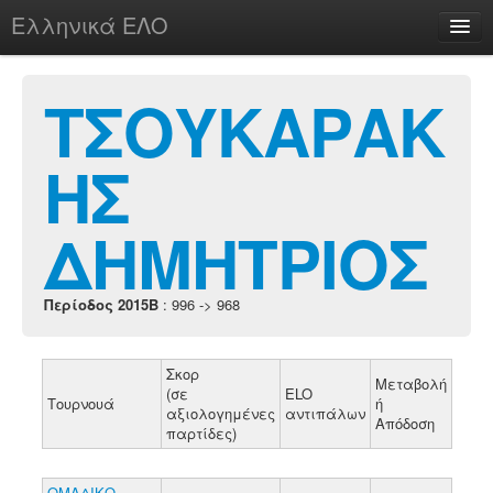
Ελληνικά ΕΛΟ
Περί
ΤΣΟΥΚΑΡΑΚ
ΗΣ
chesstu.be @ discord
Login
ΔΗΜΗΤΡΙΟΣ
Περίοδος 2015B
: 996 -> 968
Σκορ
Μεταβολή
(σε
ELO
Τουρνουά
ή
αξιολογημένες
αντιπάλων
Απόδοση
παρτίδες)
ΟΜΑΔΙΚΟ