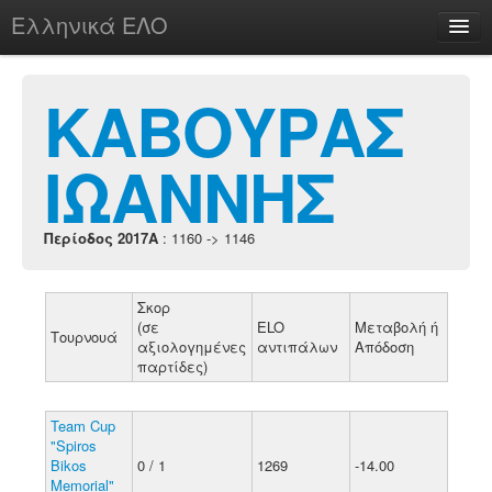
Ελληνικά ΕΛΟ
Περί
ΚΑΒΟΥΡΑΣ
ΙΩΑΝΝΗΣ
chesstu.be @ discord
Login
Περίοδος 2017A
: 1160 -> 1146
Σκορ
(σε
ELO
Μεταβολή ή
Τουρνουά
αξιολογημένες
αντιπάλων
Απόδοση
παρτίδες)
Team Cup
"Spiros
Bikos
0 / 1
1269
-14.00
Memorial"