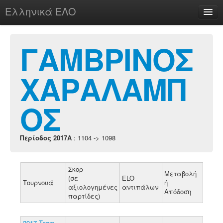
Ελληνικά ΕΛΟ
Περί
ΓΑΜΒΡΙΝΟΣ
ΧΑΡΑΛΑΜΠ
chesstu.be @ discord
Login
ΟΣ
Περίοδος 2017A
: 1104 -> 1098
Σκορ
Μεταβολή
(σε
ELO
Τουρνουά
ή
αξιολογημένες
αντιπάλων
Απόδοση
παρτίδες)
2017 Team