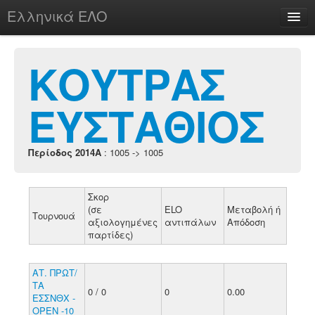
Ελληνικά ΕΛΟ
Περί
ΚΟΥΤΡΑΣ
ΕΥΣΤΑΘΙΟΣ
chesstu.be @ discord
Login
Περίοδος 2014A
: 1005 -> 1005
Σκορ
(σε
ELO
Μεταβολή ή
Τουρνουά
αξιολογημένες
αντιπάλων
Απόδοση
παρτίδες)
ΑΤ. ΠΡΩΤ/
ΤΑ
0 / 0
0
0.00
ΕΣΣΝΘΧ -
ΟΡΕΝ -10