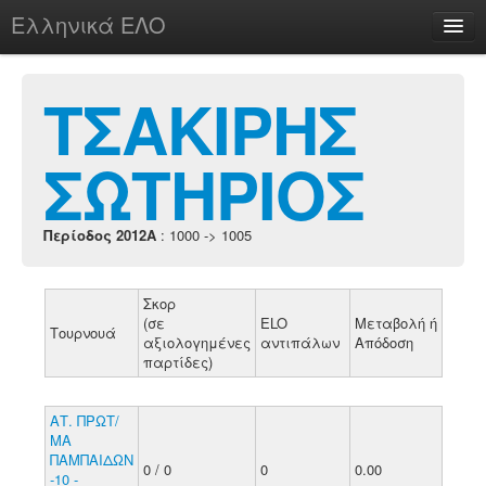
Ελληνικά ΕΛΟ
Περί
ΤΣΑΚΙΡΗΣ
ΣΩΤΗΡΙΟΣ
chesstu.be @ discord
Login
Περίοδος 2012A
: 1000 -> 1005
Σκορ
(σε
ELO
Μεταβολή ή
Τουρνουά
αξιολογημένες
αντιπάλων
Απόδοση
παρτίδες)
ΑΤ. ΠΡΩΤ/
ΜΑ
ΠΑΜΠΑΙΔΩΝ
0 / 0
0
0.00
-10 -