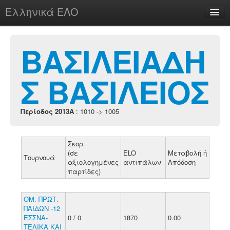
Ελληνικά ΕΛΟ
Περί
ΒΑΣΙΛΕΙΑΔΗ
Σ ΒΑΣΙΛΕΙΟΣ
chesstu.be @ discord
Login
Περίοδος 2013A
: 1010 -> 1005
Σκορ
(σε
ELO
Μεταβολή ή
Τουρνουά
αξιολογημένες
αντιπάλων
Απόδοση
παρτίδες)
ΟΜ. ΠΡΩΤ.
ΠΑΙΔΩΝ -12
ΕΣΣΝΑ-
0 / 0
1870
0.00
ΤΕΛΙΚΑ ΚΑΙ