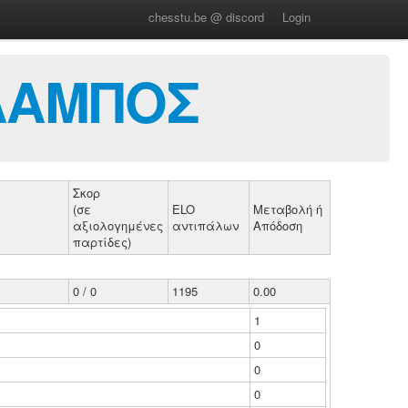
chesstu.be @ discord
Login
ΛΑΜΠΟΣ
Σκορ
(σε
ELO
Μεταβολή ή
αξιολογημένες
αντιπάλων
Απόδοση
παρτίδες)
0 / 0
1195
0.00
1
0
0
0