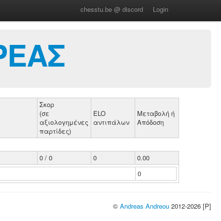
chesstu.be @ discord
Login
ΡΕΑΣ
Σκορ
(σε
ELO
Μεταβολή ή
αξιολογημένες
αντιπάλων
Απόδοση
παρτίδες)
0 / 0
0
0.00
0
©
Andreas Andreou
2012-2026 [P]