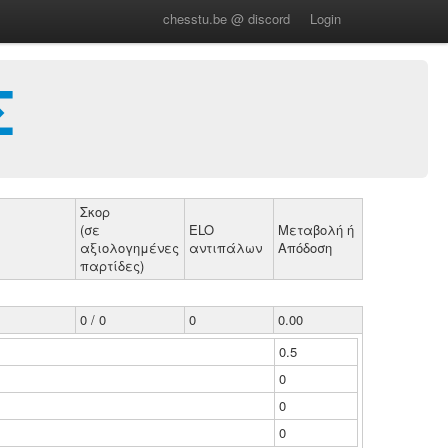
chesstu.be @ discord
Login
Σ
Σκορ
(σε
ELO
Μεταβολή ή
αξιολογημένες
αντιπάλων
Απόδοση
παρτίδες)
0 / 0
0
0.00
0.5
0
0
0