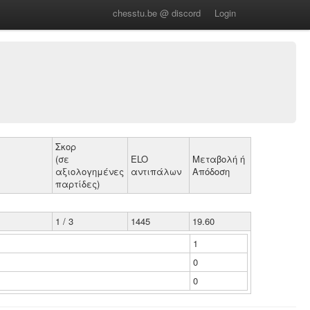
chesstu.be @ discord
Login
Σκορ
(σε
ELO
Μεταβολή ή
αξιολογημένες
αντιπάλων
Απόδοση
παρτίδες)
1 / 3
1445
19.60
1
0
0