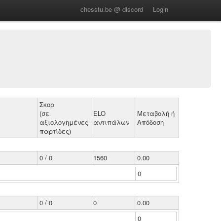
chesstu.be @ discord
Login
Σκορ
(σε
ELO
Μεταβολή ή
αξιολογημένες
αντιπάλων
Απόδοση
παρτίδες)
0 / 0
1560
0.00
0
0 / 0
0
0.00
0