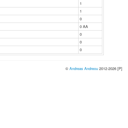
1
1
0
0 ΑΑ
0
0
0
©
Andreas Andreou
2012-2026 [P]