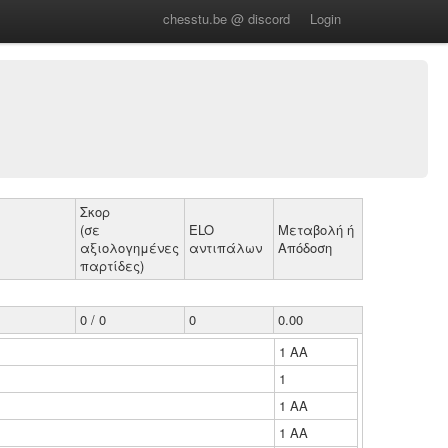
chesstu.be @ discord
Login
Σκορ
(σε
ELO
Μεταβολή ή
αξιολογημένες
αντιπάλων
Απόδοση
παρτίδες)
0 / 0
0
0.00
1 ΑΑ
1
1 ΑΑ
1 ΑΑ