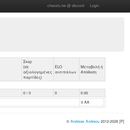
chesstu.be @ discord
Login
Σκορ
(σε
ELO
Μεταβολή ή
αξιολογημένες
αντιπάλων
Απόδοση
παρτίδες)
0 / 0
0
0.00
0 ΑΑ
©
Andreas Andreou
2012-2026 [P]