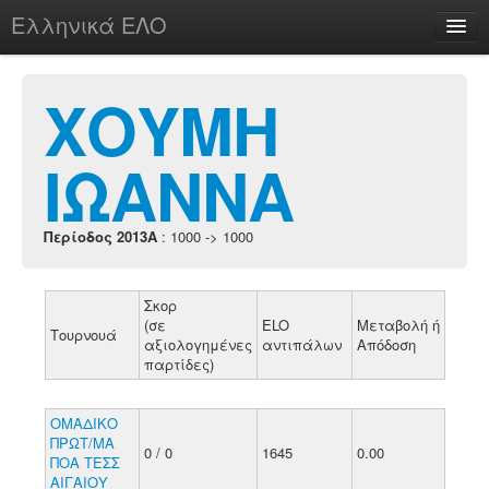
Ελληνικά ΕΛΟ
Περί
ΧΟΥΜΗ
ΙΩΑΝΝΑ
chesstu.be @ discord
Login
Περίοδος 2013A
: 1000 -> 1000
Σκορ
(σε
ELO
Μεταβολή ή
Τουρνουά
αξιολογημένες
αντιπάλων
Απόδοση
παρτίδες)
ΟΜΑΔΙΚΟ
ΠΡΩΤ/ΜΑ
0 / 0
1645
0.00
ΠΟΑ ΤΕΣΣ
ΑΙΓΑΙΟΥ