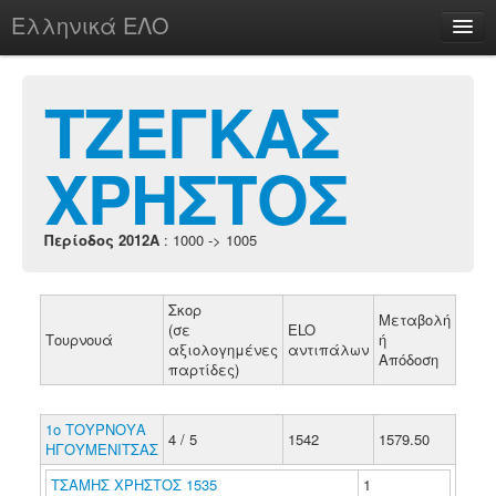
Ελληνικά ΕΛΟ
Περί
ΤΖΕΓΚΑΣ
ΧΡΗΣΤΟΣ
chesstu.be @ discord
Login
Περίοδος 2012A
: 1000 -> 1005
Σκορ
Μεταβολή
(σε
ELO
Τουρνουά
ή
αξιολογημένες
αντιπάλων
Απόδοση
παρτίδες)
1ο ΤΟΥΡΝΟΥΑ
4 / 5
1542
1579.50
ΗΓΟΥΜΕΝΙΤΣΑΣ
ΤΣΑΜΗΣ ΧΡΗΣΤΟΣ 1535
1