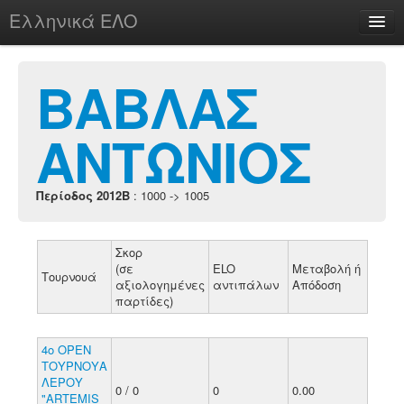
Ελληνικά ΕΛΟ
Περί
ΒΑΒΛΑΣ
ΑΝΤΩΝΙΟΣ
chesstu.be @ discord
Login
Περίοδος 2012B
: 1000 -> 1005
Σκορ
(σε
ELO
Μεταβολή ή
Τουρνουά
αξιολογημένες
αντιπάλων
Απόδοση
παρτίδες)
4ο ΟΡΕΝ
ΤΟΥΡΝΟΥΑ
ΛΕΡΟΥ
0 / 0
0
0.00
"ARTEMIS