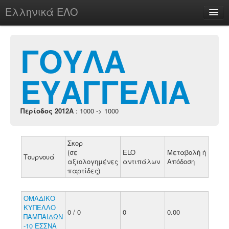
Ελληνικά ΕΛΟ
Περί
ΓΟΥΛΑ
ΕΥΑΓΓΕΛΙΑ
chesstu.be @ discord
Login
Περίοδος 2012A
: 1000 -> 1000
Σκορ
(σε
ELO
Μεταβολή ή
Τουρνουά
αξιολογημένες
αντιπάλων
Απόδοση
παρτίδες)
ΟΜΑΔΙΚΟ
ΚΥΠΕΛΛΟ
0 / 0
0
0.00
ΠΑΜΠΑΙΔΩΝ
-10 ΕΣΣΝΑ