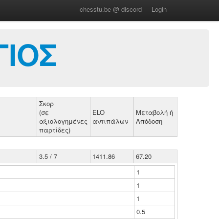
chesstu.be @ discord
Login
ΓΙΟΣ
Σκορ
(σε
ELO
Μεταβολή ή
αξιολογημένες
αντιπάλων
Απόδοση
παρτίδες)
3.5 / 7
1411.86
67.20
1
1
1
0.5