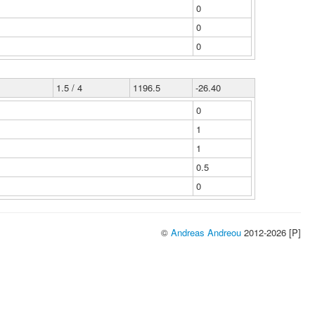
0
0
0
1.5 / 4
1196.5
-26.40
0
1
1
0.5
0
©
Andreas Andreou
2012-2026 [P]