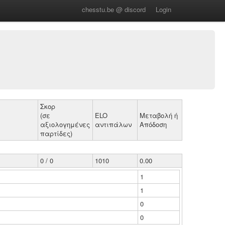
chesstu.be @ discord
Login
Σκορ
(σε
ELO
Μεταβολή ή
αξιολογημένες
αντιπάλων
Απόδοση
παρτίδες)
0 / 0
1010
0.00
1
1
0
0