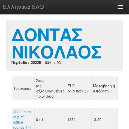
Ελληνικά ΕΛΟ
Περί
ΔΟΝΤΑΣ
ΝΙΚΟΛΑΟΣ
chesstu.be @ discord
Login
Περίοδος 2022B
: 934 -> 931
Σκορ
(σε
ELO
Μεταβολή ή
Τουρνουά
αξιολογημένες
αντιπάλων
Απόδοση
παρτίδες)
2022 team
cup of
0 / 1
1334
-3.20
Attica
rounds 1-4