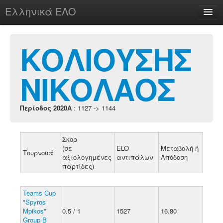
Ελληνικά ΕΛΟ
Περί
ΚΟΛΙΟΥΣΗΣ
ΝΙΚΟΛΑΟΣ
chesstu.be @ discord
Login
Περίοδος 2020A
: 1127 -> 1144
Σκορ
(σε
ELO
Μεταβολή ή
Τουρνουά
αξιολογημένες
αντιπάλων
Απόδοση
παρτίδες)
Teams Cup
"Spyros
Mpikos"
0.5 / 1
1527
16.80
Group B