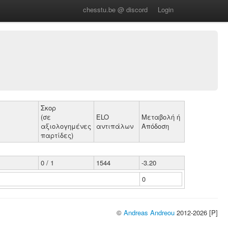
chesstu.be @ discord
Login
Σκορ
(σε
ELO
Μεταβολή ή
αξιολογημένες
αντιπάλων
Απόδοση
παρτίδες)
0 / 1
1544
-3.20
0
©
Andreas Andreou
2012-2026 [P]