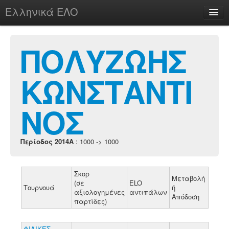
Ελληνικά ΕΛΟ
Περί
ΠΟΛΥΖΩΗΣ
ΚΩΝΣΤΑΝΤΙ
chesstu.be @ discord
Login
ΝΟΣ
Περίοδος 2014A
: 1000 -> 1000
Σκορ
Μεταβολή
(σε
ELO
Τουρνουά
ή
αξιολογημένες
αντιπάλων
Απόδοση
παρτίδες)
ΦΙΛΙΚΕΣ