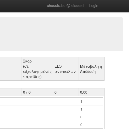
chesstu.be @ discord
Login
Σκορ
(σε
ELO
Μεταβολή ή
αξιολογημένες
αντιπάλων
Απόδοση
παρτίδες)
0 / 0
0
0.00
1
1
0
0