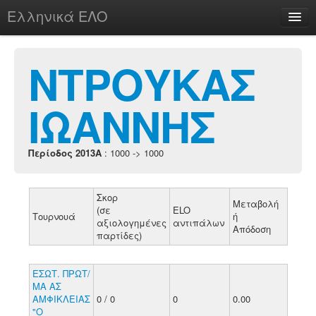
Ελληνικά ΕΛΟ
Περί
ΝΤΡΟΥΚΑΣ
ΙΩΑΝΝΗΣ
chesstu.be @ discord
Login
Περίοδος 2013A
: 1000 -> 1000
Σκορ
Μεταβολή
(σε
ELO
Τουρνουά
ή
αξιολογημένες
αντιπάλων
Απόδοση
παρτίδες)
ΕΣΩΤ. ΠΡΩΤ/
ΜΑ ΑΣ
ΑΜΦΙΚΛΕΙΑΣ
0 / 0
0
0.00
"Ο