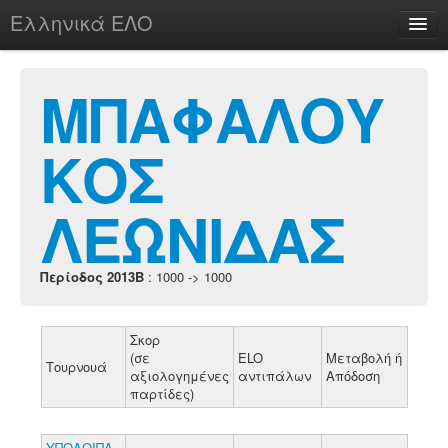
Ελληνικά ΕΛΟ
Περί
ΜΠΑΦΑΛΟΥ
ΚΟΣ
chesstu.be @ discord
Login
ΛΕΩΝΙΔΑΣ
Περίοδος 2013B
: 1000 -> 1000
Σκορ
(σε
ELO
Μεταβολή ή
Τουρνουά
αξιολογημένες
αντιπάλων
Απόδοση
παρτίδες)
ΥΠΟΛΟΙΠΑ