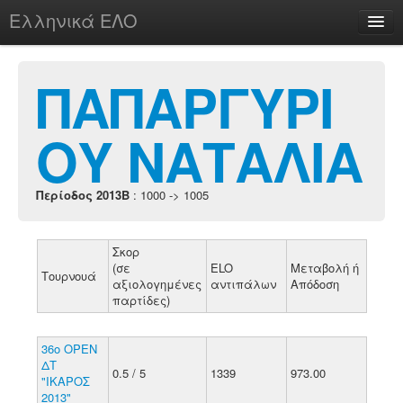
Ελληνικά ΕΛΟ
Περί
ΠΑΠΑΡΓΥΡΙ
ΟΥ ΝΑΤΑΛΙΑ
chesstu.be @ discord
Login
Περίοδος 2013B
: 1000 -> 1005
Σκορ
(σε
ELO
Μεταβολή ή
Τουρνουά
αξιολογημένες
αντιπάλων
Απόδοση
παρτίδες)
36ο ΟΡΕΝ
ΔΤ
0.5 / 5
1339
973.00
"ΙΚΑΡΟΣ
2013"