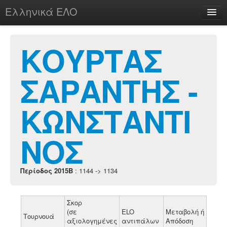
Ελληνικά ΕΛΟ
Περί
ΚΟΥΡΤΑΣ
ΣΑΡΑΝΤΗΣ -
chesstu.be @ discord
Login
ΚΩΝΣΤΑΝΤΙ
ΝΟΣ
Περίοδος 2015B
: 1144 -> 1134
Σκορ
(σε
ELO
Μεταβολή ή
Τουρνουά
αξιολογημένες
αντιπάλων
Απόδοση