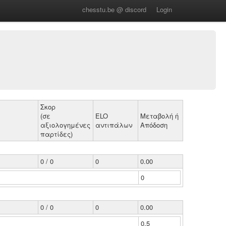
chesstu.be @ discord
Login
Σκορ
(σε
ELO
Μεταβολή ή
αξιολογημένες
αντιπάλων
Απόδοση
παρτίδες)
0 / 0
0
0.00
0
0 / 0
0
0.00
0.5