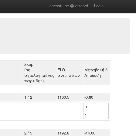
chesstu.be @ discord
Login
Σκορ
(σε
ELO
Μεταβολή ή
αξιολογημένες
αντιπάλων
Απόδοση
παρτίδες)
1 / 2
1160.5
-0.80
0
1
2 / 5
1192.8
-14.00