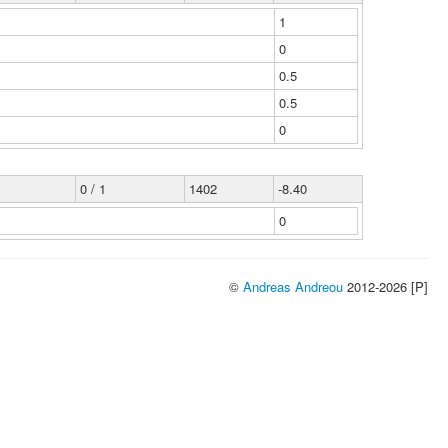
1
0
0.5
0.5
0
0 / 1
1402
-8.40
0
©
Andreas Andreou
2012-2026 [P]