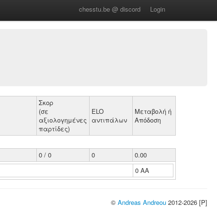
chesstu.be @ discord
Login
Σκορ
(σε
ELO
Μεταβολή ή
αξιολογημένες
αντιπάλων
Απόδοση
παρτίδες)
0 / 0
0
0.00
0 ΑΑ
©
Andreas Andreou
2012-2026 [P]