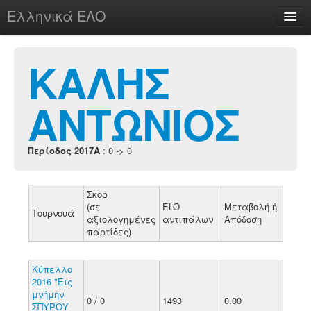
Ελληνικά ΕΛΟ
Περί
ΚΑΛΗΣ
ΑΝΤΩΝΙΟΣ
chesstu.be @ discord
Login
Περίοδος 2017A
: 0 -> 0
Σκορ
(σε
ELO
Μεταβολή ή
Τουρνουά
αξιολογημένες
αντιπάλων
Απόδοση
παρτίδες)
Κύπελλο
2016 "Εις
μνήμην
0 / 0
1493
0.00
ΣΠΥΡΟΥ