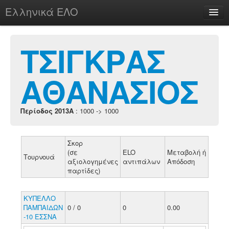
Ελληνικά ΕΛΟ
Περί
ΤΣΙΓΚΡΑΣ
ΑΘΑΝΑΣΙΟΣ
chesstu.be @ discord
Login
Περίοδος 2013A
: 1000 -> 1000
Σκορ
(σε
ELO
Μεταβολή ή
Τουρνουά
αξιολογημένες
αντιπάλων
Απόδοση
παρτίδες)
ΚΥΠΕΛΛΟ
ΠΑΜΠΑΙΔΩΝ
0 / 0
0
0.00
-10 ΕΣΣΝΑ