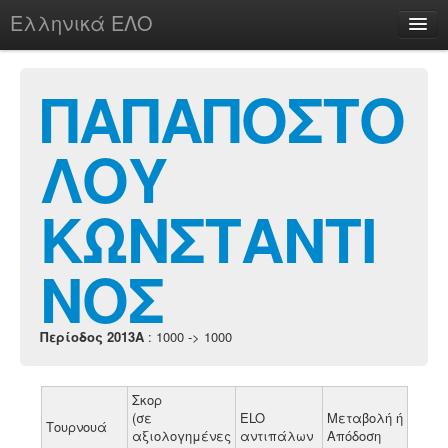
Ελληνικά ΕΛΟ
Περί
ΠΑΠΑΠΟΣΤΟ
ΛΟΥ
chesstu.be @ discord
Login
ΚΩΝΣΤΑΝΤΙ
ΝΟΣ
Περίοδος 2013A
: 1000 -> 1000
Σκορ
(σε
ELO
Μεταβολή ή
Τουρνουά
αξιολογημένες
αντιπάλων
Απόδοση