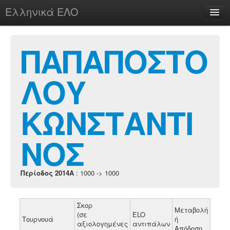
Ελληνικά ΕΛΟ
Περί
ΠΑΠΑΠΟΣΤΟ
ΛΟΥ
chesstu.be @ discord
Login
ΚΩΝΣΤΑΝΤΙ
ΝΟΣ
Περίοδος 2014A
: 1000 -> 1000
Σκορ
Μεταβολή
(σε
ELO
Τουρνουά
ή
αξιολογημένες
αντιπάλων
Απόδοση