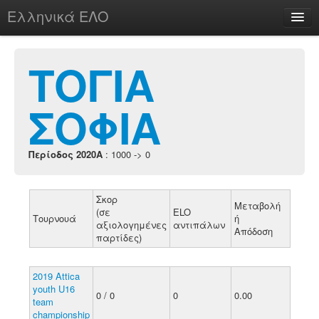
Ελληνικά ΕΛΟ
Περί
ΤΟΓΙΑ
ΣΟΦΙΑ
chesstu.be @ discord
Login
Περίοδος 2020A
: 1000 -> 0
Σκορ
Μεταβολή
(σε
ELO
Τουρνουά
ή
αξιολογημένες
αντιπάλων
Απόδοση
παρτίδες)
2019 Attica
youth U16
0 / 0
0
0.00
team
championship