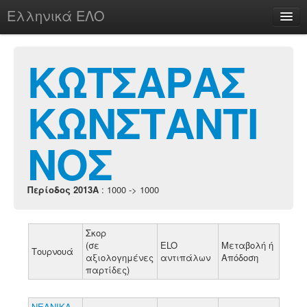
Ελληνικά ΕΛΟ
Περί
ΚΩΤΣΑΡΑΣ
ΚΩΝΣΤΑΝΤΙ
chesstu.be @ discord
Login
ΝΟΣ
Περίοδος 2013A
: 1000 -> 1000
Σκορ
(σε
ELO
Μεταβολή ή
Τουρνουά
αξιολογημένες
αντιπάλων
Απόδοση
παρτίδες)
ΝΕΑΝΙΚΑ