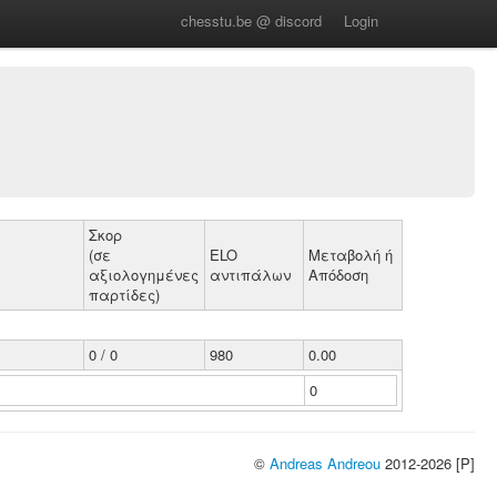
chesstu.be @ discord
Login
Σκορ
(σε
ELO
Μεταβολή ή
αξιολογημένες
αντιπάλων
Απόδοση
παρτίδες)
0 / 0
980
0.00
0
©
Andreas Andreou
2012-2026 [P]