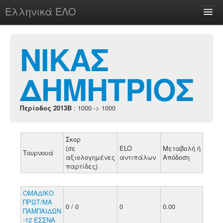
Ελληνικά ΕΛΟ
Περί
ΝΙΚΑΣ
ΔΗΜΗΤΡΙΟΣ
chesstu.be @ discord
Login
Περίοδος 2013B
: 1000 -> 1000
Σκορ
(σε
ELO
Μεταβολή ή
Τουρνουά
αξιολογημένες
αντιπάλων
Απόδοση
παρτίδες)
ΟΜΑΔΙΚΟ
ΠΡΩΤ/ΜΑ
0 / 0
0
0.00
ΠΑΜΠΑΙΔΩΝ
-12 ΕΣΣΝΑ