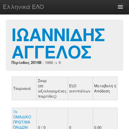
Ελληνικά ΕΛΟ
Περί
ΙΩΑΝΝΙΔΗΣ
ΑΓΓΕΛΟΣ
chesstu.be @ discord
Login
Περίοδος 2014B
: 1000 -> 0
Σκορ
(σε
ELO
Μεταβολή ή
Τουρνουά
αξιολογημένες
αντιπάλων
Απόδοση
παρτίδες)
7ο
ΟΜΑΔΙΚΟ
ΠΡΩΤ/ΜΑ
ΠΑΙΔΩΝ-
0 / 0
0
0.00