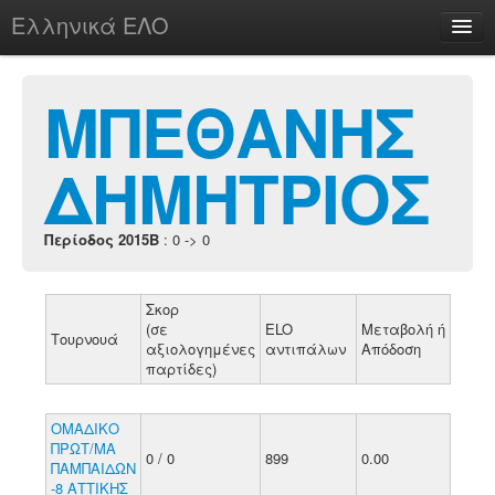
Ελληνικά ΕΛΟ
Περί
ΜΠΕΘΑΝΗΣ
ΔΗΜΗΤΡΙΟΣ
chesstu.be @ discord
Login
Περίοδος 2015B
: 0 -> 0
Σκορ
(σε
ELO
Μεταβολή ή
Τουρνουά
αξιολογημένες
αντιπάλων
Απόδοση
παρτίδες)
ΟΜΑΔΙΚΟ
ΠΡΩΤ/ΜΑ
0 / 0
899
0.00
ΠΑΜΠΑΙΔΩΝ
-8 ΑΤΤΙΚΗΣ