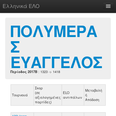
Ελληνικά ΕΛΟ
Περί
ΠΟΛΥΜΕΡΑ
Σ
chesstu.be @ discord
Login
ΕΥΑΓΓΕΛΟΣ
Περίοδος 2017B
: 1323 -> 1418
Σκορ
Μεταβολή
(σε
ELO
Τουρνουά
ή
αξιολογημένες
αντιπάλων
Απόδοση
παρτίδες)
10th team