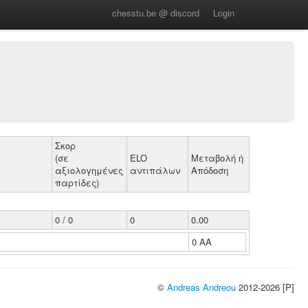
chesstu.be @ discord
Login
Σκορ
(σε
ELO
Μεταβολή ή
αξιολογημένες
αντιπάλων
Απόδοση
παρτίδες)
0 / 0
0
0.00
0 ΑΑ
©
Andreas Andreou
2012-2026 [P]