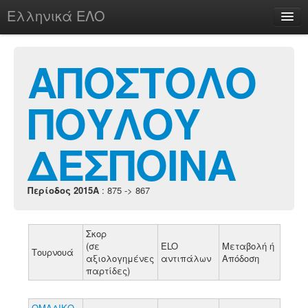
Ελληνικά ΕΛΟ
Περί
ΑΠΟΣΤΟΛΟ
ΠΟΥΛΟΥ
chesstu.be @ discord
Login
ΔΕΣΠΟΙΝΑ
Περίοδος 2015A
: 875 -> 867
Σκορ
(σε
ELO
Μεταβολή ή
Τουρνουά
αξιολογημένες
αντιπάλων
Απόδοση
παρτίδες)
ΟΜΑΔΙΚΟ