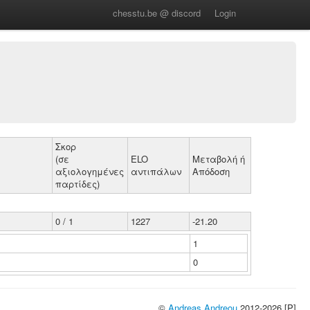
chesstu.be @ discord
Login
Σκορ
(σε
ELO
Μεταβολή ή
αξιολογημένες
αντιπάλων
Απόδοση
παρτίδες)
0 / 1
1227
-21.20
1
0
©
Andreas Andreou
2012-2026 [P]