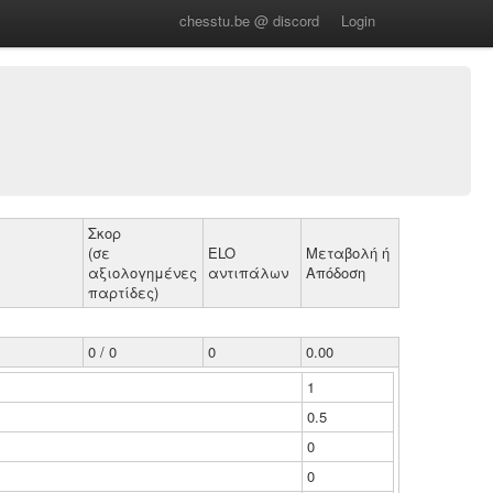
chesstu.be @ discord
Login
Σκορ
(σε
ELO
Μεταβολή ή
αξιολογημένες
αντιπάλων
Απόδοση
παρτίδες)
0 / 0
0
0.00
1
0.5
0
0