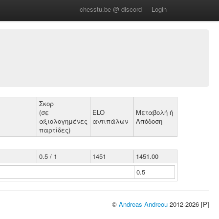
chesstu.be @ discord
Login
Σκορ
(σε
ELO
Μεταβολή ή
αξιολογημένες
αντιπάλων
Απόδοση
παρτίδες)
0.5 / 1
1451
1451.00
0.5
©
Andreas Andreou
2012-2026 [P]