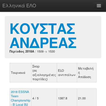
Ελληνικά ΕΛΟ
Περί
ΚΟΥΣΤΑΣ
ΑΝΔΡΕΑΣ
chesstu.be @ discord
Login
Περίοδος 2018A
: 1509 -> 1530
Σκορ
Μεταβολή
(σε
ELO
Τουρνουά
ή
αξιολογημένες
αντιπάλων
Απόδοση
παρτίδες)
2018 ESSNA
Team
4 / 5
1387.8
21.00
Championship
- B Local B2