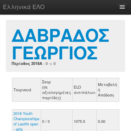
Ελληνικά ΕΛΟ
Περί
ΔΑΒΡΑΔΟΣ
ΓΕΩΡΓΙΟΣ
chesstu.be @ discord
Login
Περίοδος 2018A
: 0 -> 0
Σκορ
Μεταβολή
(σε
ELO
Τουρνουά
ή
αξιολογημένες
αντιπάλων
Απόδοση
παρτίδες)
2018 Youth
Championships
0 / 0
1075.5
0.00
of Lasithi open
- girls