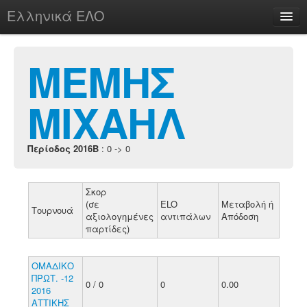
Ελληνικά ΕΛΟ
Περί
ΜΕΜΗΣ
ΜΙΧΑΗΛ
chesstu.be @ discord
Login
Περίοδος 2016B
: 0 -> 0
Σκορ
(σε
ELO
Μεταβολή ή
Τουρνουά
αξιολογημένες
αντιπάλων
Απόδοση
παρτίδες)
ΟΜΑΔΙΚΟ
ΠΡΩΤ. -12
0 / 0
0
0.00
2016
ΑΤΤΙΚΗΣ